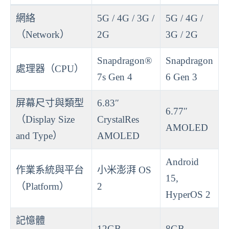
網絡
5G / 4G / 3G /
5G / 4G /
（Network）
2G
3G / 2G
Snapdragon®
Snapdragon
處理器（CPU）
7s Gen 4
6 Gen 3
屏幕尺寸與類型
6.83″
6.77″
（Display Size
CrystalRes
AMOLED
and Type）
AMOLED
Android
作業系統與平台
小米澎湃 OS
15,
（Platform）
2
HyperOS 2
記憶體
12GB
8GB