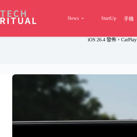
Skip
to
content
News
StartUp
手機
iOS 26.4 發佈，CarPla