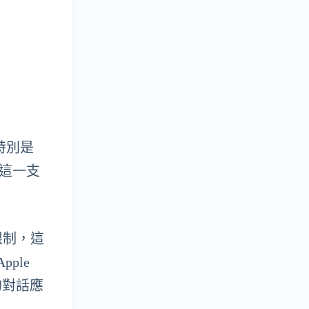
，特別是
佈，這一支
所限制，這
pple
音的對話應