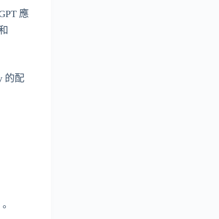
PT 應
 和
y 的配
利。