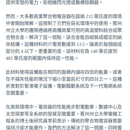
提供突發的電力，如相機閃光燈或醫療除顫器。
然而，大多數商業聚合物電容器在超過 212 華氏度的環境
中會開始降解，這限制了它們在惡劣環境中的使用。賓州
州立大學的團隊通過將兩種商業可用的高溫塑料結合成聚
合物合金，解決了這一弱點，該合金能自組裝成穩定的納
米結構。這種材料的介電常數達到 13.5，遠高於每個組成
部分的 4 以下。更重要的是，該材料在負 148 華氏度到
482 華氏度的範圍內保持這一性能。
此材料使得設備能在相同的面積內儲存四倍的能量，或者
在不損失性能的情況下縮小至當前尺寸的四分之一。這種
折衷對於緊湊電子設備、電動驅動系統及下一代電網系統
至關重要。
在高熱環境中，電容器的性能進步對電動車、數據中心及
太空探索等全系統的發展至關重要，賓州州立大學電機工
程系的博士後研究員李莉表示。傳統的聚合物電容器需要
保持冷卻才能運作。我們的方法解決了這一問題，同時實