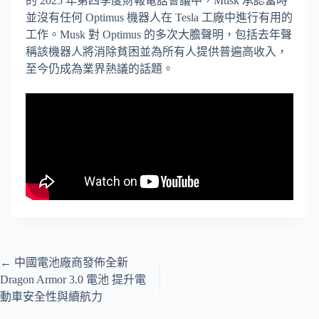
的 2025 年第四季度財報電話會議中，Musk 承認當時
並沒有任何 Optimus 機器人在 Tesla 工廠中進行有用的
工作。Musk 對 Optimus 的多次大膽聲明，包括去年聲
稱該機器人將消除貧困並為所有人提供普遍高收入，
至今仍成為業界熱議的話題。
←
中國電池廠商發佈全新
Dragon Armor 3.0 電池 提升電
動車安全性與續航力