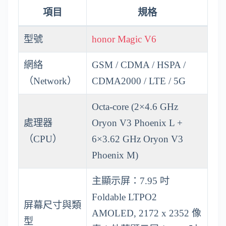
項目
規格
型號
honor Magic V6
網絡
GSM / CDMA / HSPA /
（Network）
CDMA2000 / LTE / 5G
Octa-core (2×4.6 GHz
處理器
Oryon V3 Phoenix L +
（CPU）
6×3.62 GHz Oryon V3
Phoenix M)
主顯示屏：7.95 吋
Foldable LTPO2
屏幕尺寸與類
AMOLED, 2172 x 2352 像
型