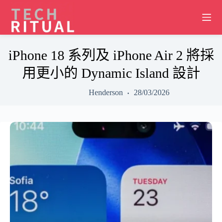
Skip
to
content
iPhone 18 系列及 iPhone Air 2 將採
用更小的 Dynamic Island 設計
Henderson
28/03/2026