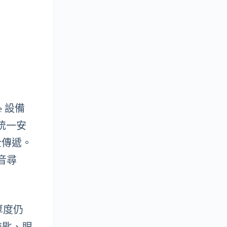
e 設備
供統一安
全傳遞。
聲音尋
 厚度仍