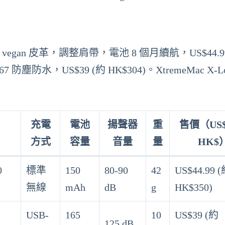
e Tag 優雅 vegan 皮革，調整肩帶，電池 8 個月續航，US$44.9
67 防塵防水，US$39 (約 HK$304)。XtremeMac X-Lo
充電
電池
揚聲器
重
售價（US
方式
容量
音量
量
HK$
0
標準
150
80-90
42
US$44.99 
無線
mAh
dB
g
HK$350)
USB-
165
10
US$39 (約
125 dB