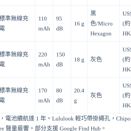
黑
US
標準無線充
110
95
16 g
色/Micro
(約
電
mAh
dB
Hexagon
HK
US
標準無線充
220
150
18 g
灰色
(約
電
mAh
dB
HK
US
標準無線充
170
80
20.4
灰色
(約
電
mAh
dB
g
HK
8 防水，電池續航達 1 年。Lululook 輕巧帶掛繩孔，Chipo
are 聲量最響。部分支援 Google Find Hub。