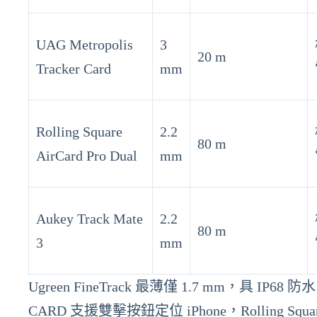
UAG Metropolis
3
20 m
Tracker Card
mm
Rolling Square
2.2
80 m
AirCard Pro Dual
mm
Aukey Track Mate
2.2
80 m
3
mm
Ugreen FineTrack 最薄僅 1.7 mm，具 IP6
CARD 支援雙擊按鈕定位 iPhone，Rolling Squ