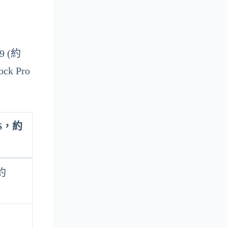
9 (約
ck Pro
$，約
）
(約