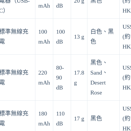
電器（USB-
20 g
黑色
(約
mAh
dB
C）
HK
US
標準無線充
100
100
白色、黑
13 g
(約
電
mAh
dB
色
HK
黑色、
80-
US
標準無線充
220
17.8
Sand、
90
(約
電
mAh
g
Desert
dB
HK
Rose
US
標準無線充
180
110
17 g
黑色
(約
電
mAh
dB
HK