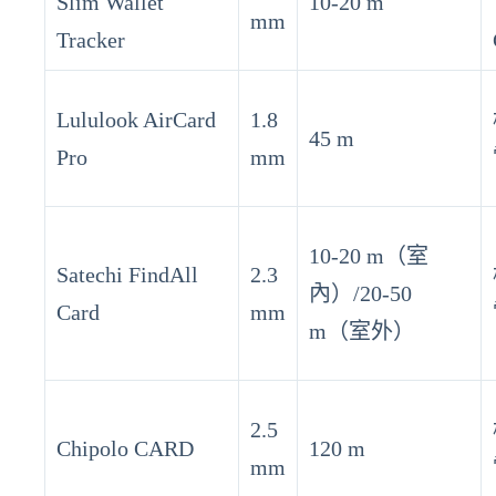
Slim Wallet
10-20 m
mm
Tracker
Lululook AirCard
1.8
45 m
Pro
mm
10-20 m（室
Satechi FindAll
2.3
內）/20-50
Card
mm
m（室外）
2.5
Chipolo CARD
120 m
mm