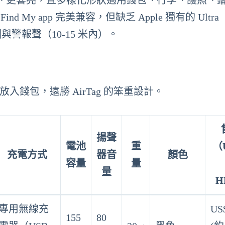
器更薄、更響亮，且多樣化形狀適用錢包、行李、護照、
 My app 完美兼容，但缺乏 Apple 獨有的 Ultra
依賴地圖與警報聲（10-15 米內）。
入錢包，遠勝 AirTag 的笨重設計。
揚聲
電池
重
（
充電方式
器音
顏色
容量
量
量
H
專用無線充
US
155
80