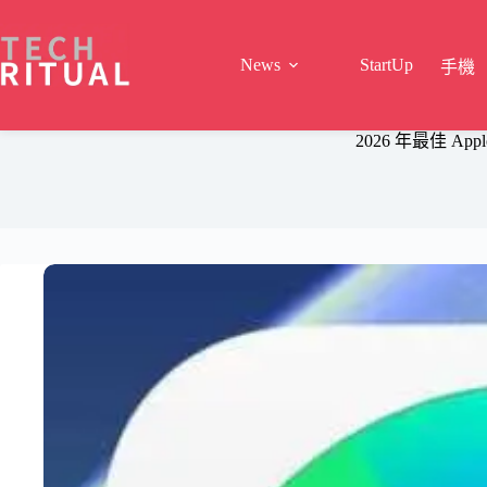
Skip
to
content
News
StartUp
手機
2026 年最佳 App