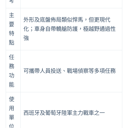
考
主
外形及底盤佈局類似悍馬，但更現代
要
化；車身自帶轎艙防護，極越野通過性
特
強
點
任
務
可攜帶人員投送、戰場偵察等多項任務
功
能
使
用
西班牙及葡萄牙陸軍主力戰車之一
單
位