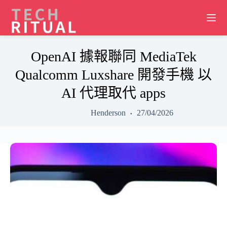
Skip
to
content
OpenAI 據報聯同 MediaTek
Qualcomm Luxshare 開發手機 以
AI 代理取代 apps
Henderson
27/04/2026