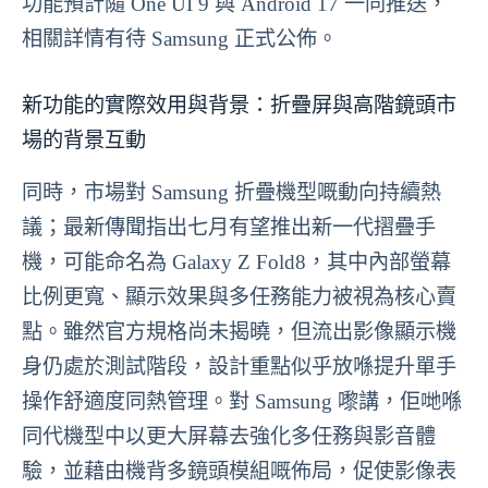
功能預計隨 One UI 9 與 Android 17 一同推送，
相關詳情有待 Samsung 正式公佈。
新功能的實際效用與背景：折疊屏與高階鏡頭市
場的背景互動
同時，市場對 Samsung 折疊機型嘅動向持續熱
議；最新傳聞指出七月有望推出新一代摺疊手
機，可能命名為 Galaxy Z Fold8，其中內部螢幕
比例更寬、顯示效果與多任務能力被視為核心賣
點。雖然官方規格尚未揭曉，但流出影像顯示機
身仍處於測試階段，設計重點似乎放喺提升單手
操作舒適度同熱管理。對 Samsung 嚟講，佢哋喺
同代機型中以更大屏幕去強化多任務與影音體
驗，並藉由機背多鏡頭模組嘅佈局，促使影像表