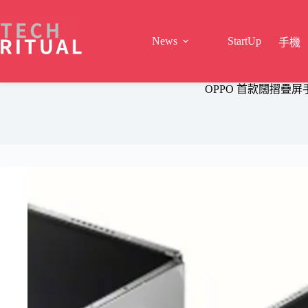
Skip
to
content
News
StartUp
手機
OPPO 首款闊摺疊