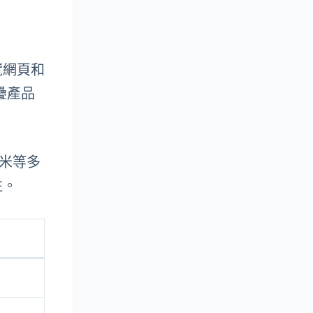
覽網頁和
疊產品
小米等多
注。