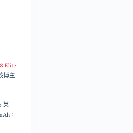
8 Elite
該博主
 英
mAh，
。