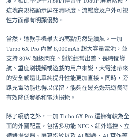
度。相比不少千元機仍停留在 1080P 屏幕階段，
這塊高規格顯示屏在清晰度、流暢度及户外可視
性方面都有明顯優勢。
當然，這款手機最大的亮點仍然是續航。一加
Turbo 6X Pro 內置 8,000mAh 超大容量電池，並
支持 80W 超級閃充。對於經常出差、長時間導
航、重度刷視頻或遊戲的用户來説，大電池帶來
的安全感遠比單純提升性能更加直接。同時，旁
路充電功能也得以保留，能夠在邊充邊玩遊戲時
有效降低發熱和電池損耗。
除了續航之外，一加 Turbo 6X Pro 還擁有較為全
面的外圍配置，包括多功能 NFC、紅外遙控、立
體雙揚聲器、屏幕指紋以及 AI 翻譯、AI 寫作等