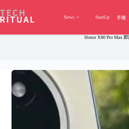
Skip
to
content
News
StartUp
手機
Honor X80 Pro M