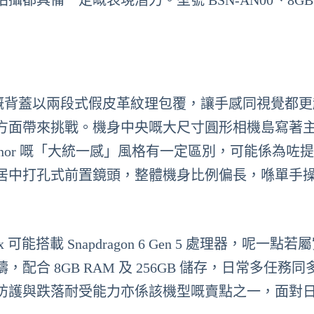
都具備一定嘅表現潛力。型號 BSN-AN00、8GB
ax 嘅背蓋以兩段式假皮革紋理包覆，讓手感同視覺都
方面帶來挑戰。機身中央嘅大尺寸圓形相機島寫著
Honor 嘅「大統一感」風格有一定區別，可能係為咗
居中打孔式前置鏡頭，整體機身比例偏長，喺單手
可能搭載 Snapdragon 6 Gen 5 處理器，呢一點若
合 8GB RAM 及 256GB 儲存，日常多任務同
防護與跌落耐受能力亦係該機型嘅賣點之一，面對