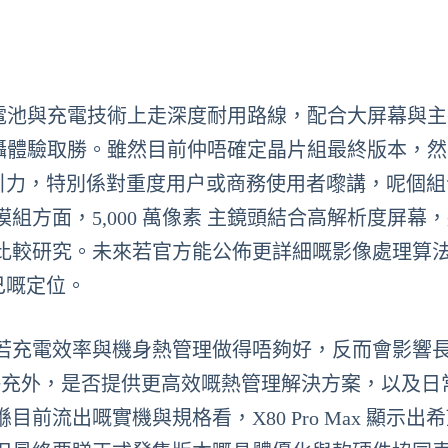
x 似乎喺電池與充電技術上走深度耐用路線，配合大屏幕與
定拍攝體驗取勝。雖然目前仲唔確定晶片組最終版本，
備市場吸引力，特別係對重度用户或商務使用者嚟講，呢個
方面，5,000 萬像素 主鏡頭結合高解析度屏幕
比較研究。未來若官方能公佈更詳細嘅影像處理算
自己嘅定位。
若充電效率與機身熱管理做得唔夠好，反而會影響
 快充外，是否提供更高效嘅熱管理解決方案，以及日
流出嘅實機與規格看，X80 Pro Max 顯示出