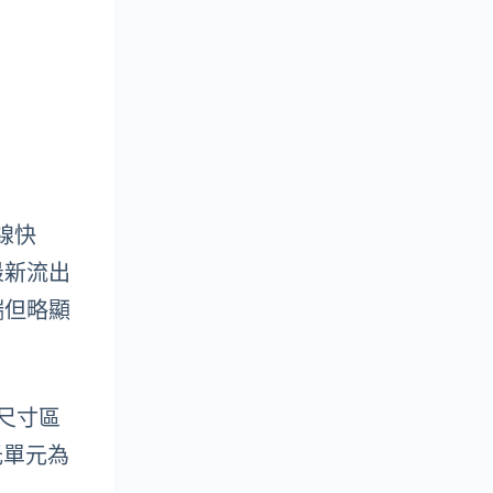
有線快
最新流出
端但略顯
大尺寸區
光單元為