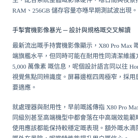
主，配合系統整體嘅影像硬件，喺日間與夜景拍攝
RAM、256GB 儲存容量亦喺早期測試波出現。
手掣實機影像暴光 ─ 設計與規格嘅交叉解讀
最新流出嘅手持實機影像顯示，X80 Pro M
端旗艦水平，但同時可能在耐用性同清潔維護
5,000 萬像素 嘅信息，呢個設計語言同以往 
視覺焦點同辨識度。屏幕邊框四周極窄，採用
要適應。
就處理器與耐用性，早前嘅謠傳指 X80 Pro Max 
同級別甚至高端機型中都會落在中高端效能範疇，配
使用應該都能保持較穩定嘅表現。額外嘅水滴