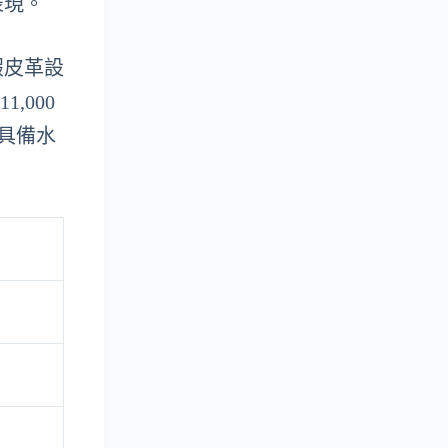
表現。
假皮革設
11,000
計具備水