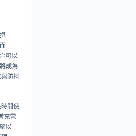
主攝
然而
組合可以
，將成為
法與防抖
長時間使
常充電
希望以