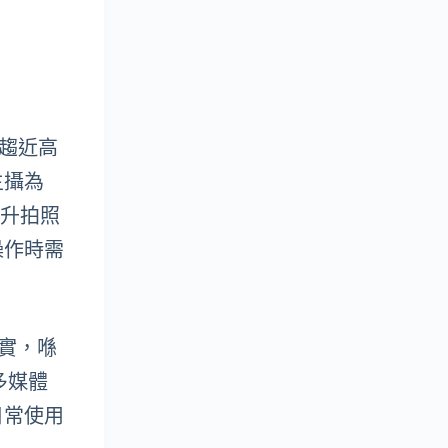
更趨近高
主攝為
提升拍照
操作時需
屬實，喺
多媒體
日常使用