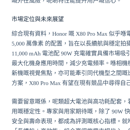
嘅外在風險，呢啲特性能提升用户嘅信心。
市場定位與未來展望
綜合現有資料，Honor 嘅 X80 Pro Ma
5,000 萬像素 的配置，旨在以長續航與穩
11,000 mAh 電池配 90W 充電確實具
最大化機身應用時間，減少充電頻率。喺相機模組
新機嘅視覺焦點，亦可能牽引同代機型之間嘅
方案，X80 Pro Max 有望在現有競品中尋得
需要留意嘅係，呢類超大電池與高功耗配套，
用嘅穩定性。專家與用家期待嘅，除了 90W
安全與壽命表現，都成為評測嘅核心指標。就喺目前