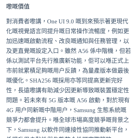
嚟嘅價值
對消費者嚟講，One UI 9.0 嘅到來預示著更現代
化嘅視覺語言同提升嘅日常操作流暢度，例如更
加迅速嘅啟動流程、改良嘅通知與任務管理，以
及更直覺嘅設定入口。雖然 A56 係中階機，但若
係以測試平台先行推廣新功能，佢可以喺正式上
市前就累積足夠嘅用户反饋，為量產版本做最後
嘅優化。SHA256 嘅採用亦等同提高更新完好
性，長遠嚟講有助減少因更新導致嘅裝置穩定性
問題。若未來有 5G 版本嘅 A56 啟動，對於現有
4G 用户同新嘅中階用户，Samsung 生態系統嘅
競爭力都會提升。喺全球市場高度競爭嘅背景之
下，Samsung 以軟件同連接性協同推動新平台，