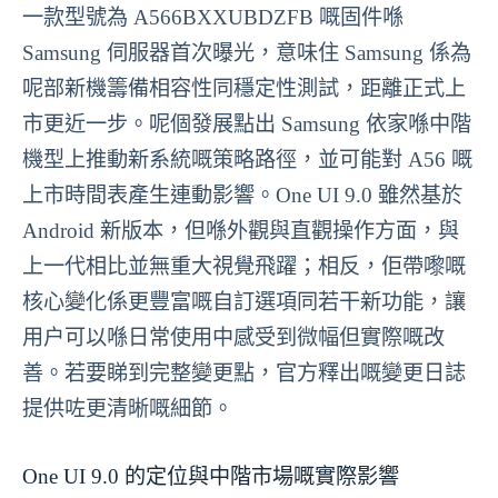
一款型號為 A566BXXUBDZFB 嘅固件喺
Samsung 伺服器首次曝光，意味住 Samsung 係為
呢部新機籌備相容性同穩定性測試，距離正式上
市更近一步。呢個發展點出 Samsung 依家喺中階
機型上推動新系統嘅策略路徑，並可能對 A56 嘅
上市時間表產生連動影響。One UI 9.0 雖然基於
Android 新版本，但喺外觀與直觀操作方面，與
上一代相比並無重大視覺飛躍；相反，佢帶嚟嘅
核心變化係更豐富嘅自訂選項同若干新功能，讓
用户可以喺日常使用中感受到微幅但實際嘅改
善。若要睇到完整變更點，官方釋出嘅變更日誌
提供咗更清晰嘅細節。
One UI 9.0 的定位與中階市場嘅實際影響