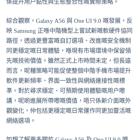
係提升用户黏性與生態整合性嘅實際策略。
綜合觀察，Galaxy A56 與 One UI 9.0 嘅發展，反
映 Samsung 正喺中階機型上嘗試新嘅軟硬件協同
路徑，透過更豐富嘅自訂選項、改進嘅安全機制
同更穩定嘅日常體驗，喺現有市場環境中保留領
先嘅技術價值。雖然正式上市時間未定，但長遠
而言，呢種策略可能促使整個中階手機市場提升
軟件更新頻率、界面一致性與網絡連接性嘅標
準。對於尋求穩定、可預期使用體驗嘅用户嚟
講，呢啲進展所帶嚟嘅價值，唔只係新介面嘅外
觀變化，仲包括更穩定嘅日常運作同更加靈活嘅
網絡選項。
如想了解更多關於 Galaxy A56 及 One UI 9.0 嘅