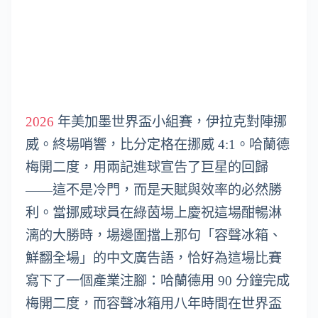
2026
年美加墨世界盃小組賽，伊拉克對陣挪
威。終場哨響，比分定格在挪威 4:1。哈蘭德
梅開二度，用兩記進球宣告了巨星的回歸
——這不是冷門，而是天賦與效率的必然勝
利。當挪威球員在綠茵場上慶祝這場酣暢淋
漓的大勝時，場邊圍擋上那句「容聲冰箱、
鮮翻全場」的中文廣告語，恰好為這場比賽
寫下了一個產業注腳：哈蘭德用 90 分鐘完成
梅開二度，而容聲冰箱用八年時間在世界盃