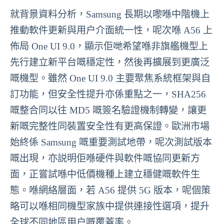
就背景資料分析，Samsung 長期以嚟喺中階機上
推動軟件更新與用户介面統一性，呢次喺 A56 上
佈局 One UI 9.0，顯示佢哋希望喺非旗艦機型上
先行建立新平台嘅穩定性，然後再擴展到更廣泛
嘅機型。雖然 One UI 9.0 主要聚焦系統框架與自
訂功能，但安全性提升亦係重點之一，SHA256
嘅整合同以往 MD5 嘅簽名驗證機制轉變，讓更
新嘅完整性同裝置安全性有更高保證。歐洲市場
始終係 Samsung 嘅重要測試地帶，呢次測試版本
嘅出現，亦説明佢喺硬件與軟件嘅協同更新方
面，正嘗試喺中低價機種上建立穩健嘅軟件生
態。喺網絡層面，若 A56 提供 5G 版本，呢個策
略可以喺相同機型家族中提供連接性選項，提升
全球不同地區用户嘅覆蓋率。