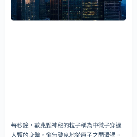
每秒鐘，數兆顆神秘的粒子稱為中微子穿過
人類的身體，悄無聲息地從原子之間滑過。