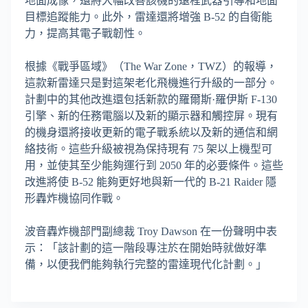
地面成像，還將大幅改善該機的遠程武器引導和地面
目標追蹤能力。此外，雷達還將增強 B-52 的自衛能
力，提高其電子戰韌性。
根據《戰爭區域》（The War Zone，TWZ）的報導，
這款新雷達只是對這架老化飛機進行升級的一部分。
計劃中的其他改進還包括新款的羅爾斯·羅伊斯 F-130
引擎、新的任務電腦以及新的顯示器和觸控屏。現有
的機身還將接收更新的電子戰系統以及新的通信和網
絡技術。這些升級被視為保持現有 75 架以上機型可
用，並使其至少能夠運行到 2050 年的必要條件。這些
改進將使 B-52 能夠更好地與新一代的 B-21 Raider 隱
形轟炸機協同作戰。
波音轟炸機部門副總裁 Troy Dawson 在一份聲明中表
示：「該計劃的這一階段專注於在開始時就做好準
備，以便我們能夠執行完整的雷達現代化計劃。」