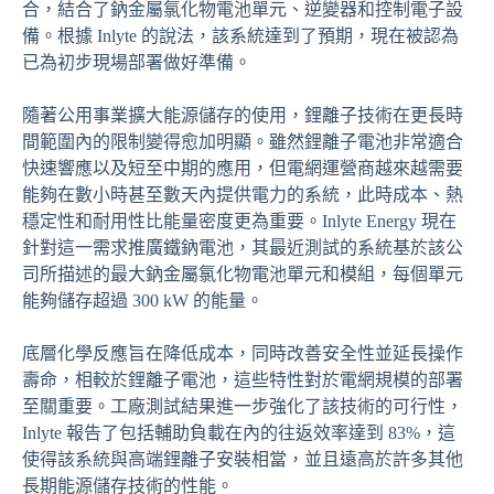
合，結合了鈉金屬氯化物電池單元、逆變器和控制電子設
備。根據 Inlyte 的說法，該系統達到了預期，現在被認為
已為初步現場部署做好準備。
隨著公用事業擴大能源儲存的使用，鋰離子技術在更長時
間範圍內的限制變得愈加明顯。雖然鋰離子電池非常適合
快速響應以及短至中期的應用，但電網運營商越來越需要
能夠在數小時甚至數天內提供電力的系統，此時成本、熱
穩定性和耐用性比能量密度更為重要。Inlyte Energy 現在
針對這一需求推廣鐵鈉電池，其最近測試的系統基於該公
司所描述的最大鈉金屬氯化物電池單元和模組，每個單元
能夠儲存超過 300 kW 的能量。
底層化學反應旨在降低成本，同時改善安全性並延長操作
壽命，相較於鋰離子電池，這些特性對於電網規模的部署
至關重要。工廠測試結果進一步強化了該技術的可行性，
Inlyte 報告了包括輔助負載在內的往返效率達到 83%，這
使得該系統與高端鋰離子安裝相當，並且遠高於許多其他
長期能源儲存技術的性能。