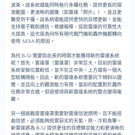
波束。該系統還能同時執行多種任務，提供更長的探
測範圍、更清晰的圖像（如雷達「照片」），並且更
難受到干擾。該系統還能提供更快的目標更新，並能
支持電子戰和通信。根據報導，這款雷達的可靠性大
大提高，這也是為何所有現代戰鬥機和轟炸機都轉向
使用 AESA 的原因。
為何 B-52 需要如此長的時間才能獲得新的雷達系統
呢？首先，雷達罩（雷達罩）非常巨大，目前的雷達
系統安裝位置較低，並不在正中央，上方還有一個大
型結構隔板。因此，新的雷達系統需要向下傾斜以適
應，並且向上的觀測能力有限。當前的配置對於轟炸
任務非常合適，但卻使得與新雷達系統的整合變得複
雜。
另一個挑戰是雷達罩需要對雷達信號透明，且不能扭
曲信號，必須能夠抵禦惡劣的天氣、熱、冷和鳥擊。
新雷達將為 B-52 提供更佳的目標鎖定能力和更清晰的