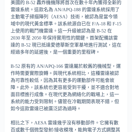
美國的 B-52 轟炸機機隊將首次在數十年內獲得全新的
雷達系統。這款名為 AN/APQ-188 的雷達系統採用了
主動電子掃描陣列（AESA）技術，被認為是當今領
域中的現代黃金標準。該系統源自已在 F/A-18 和 F-15
上使用的戰鬥機雷達。這一升級被認為是 B-52 在
2030 年至 2050 年保持實用性的關鍵。首架配備該雷
達的 B-52 現已抵達愛德華斯空軍基地進行測試，這在
經過多年的延遲後，是一個重要的里程碑。
B-52 原有的 AN/APQ-166 雷達屬於較舊的機械型，運
作時需要實際旋轉。與現代系統相比，這種雷達被認
為可靠性較低，因為其有更多的運動部件可能會故
障。此外，該系統也更容易受到干擾，並不適合對地
面目標進行成像。在現代更為網絡化的戰場上，這一
系統的能力受到限制。儘管在冷戰期間表現不錯，但
如今這款雷達已被廣泛認為過時。
相比之下，AESA 雷達幾乎沒有移動部件。它擁有數
百或數千個微型發射/接收模塊，能夠電子方式調整其