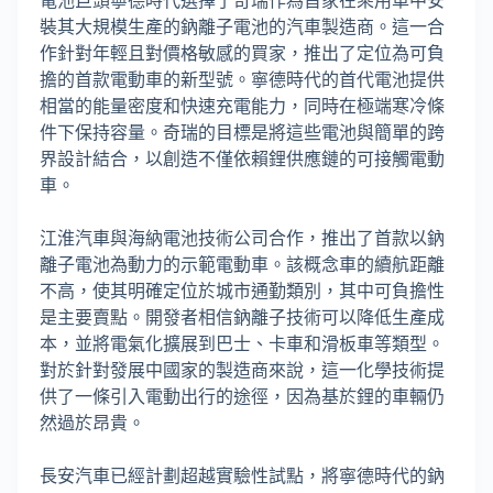
電池巨頭寧德時代選擇了奇瑞作為首家在乘用車中安
裝其大規模生產的鈉離子電池的汽車製造商。這一合
作針對年輕且對價格敏感的買家，推出了定位為可負
擔的首款電動車的新型號。寧德時代的首代電池提供
相當的能量密度和快速充電能力，同時在極端寒冷條
件下保持容量。奇瑞的目標是將這些電池與簡單的跨
界設計結合，以創造不僅依賴鋰供應鏈的可接觸電動
車。
江淮汽車與海納電池技術公司合作，推出了首款以鈉
離子電池為動力的示範電動車。該概念車的續航距離
不高，使其明確定位於城市通勤類別，其中可負擔性
是主要賣點。開發者相信鈉離子技術可以降低生產成
本，並將電氣化擴展到巴士、卡車和滑板車等類型。
對於針對發展中國家的製造商來說，這一化學技術提
供了一條引入電動出行的途徑，因為基於鋰的車輛仍
然過於昂貴。
長安汽車已經計劃超越實驗性試點，將寧德時代的鈉