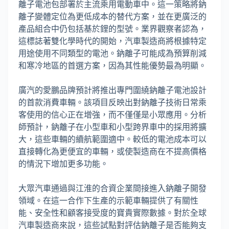
離子電池包部署於主流乘用電動車中。這一策略將鈉
離子變體定位為更低成本的替代方案，並在更廣泛的
產品組合中仍包括基於鋰的型號。業界觀察者認為，
這標誌著雙化學時代的開始，汽車製造商將根據特定
用途使用不同類型的電池。鈉離子可能成為預算削減
和寒冷地區的首選方案，因為其性能優勢最為明顯。
廣汽的愛鵬品牌預計將推出專門圍繞鈉離子電池設計
的首款消費車輛。該項目反映出對鈉離子技術日常乘
客使用的信心正在增強，而不僅僅是小眾應用。分析
師預計，鈉離子在小型車和小型跨界車中的採用將擴
大，這些車輛的續航範圍適中。較低的電池成本可以
直接轉化為更便宜的車輛，或使製造商在不提高價格
的情況下增加更多功能。
大眾汽車通過與江淮的合資企業間接進入鈉離子開發
領域。在這一合作下生產的示範車輛提供了有關性
能、安全性和顧客接受度的寶貴實際數據。對於全球
汽車製造商來說，這些試點對評估鈉離子是否能夠支