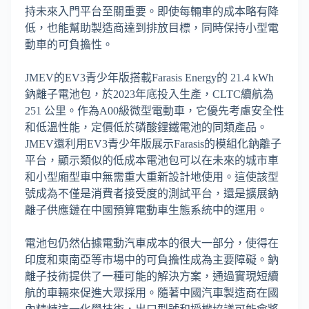
持未來入門平台至關重要。即使每輛車的成本略有降
低，也能幫助製造商達到排放目標，同時保持小型電
動車的可負擔性。
JMEV的EV3青少年版搭載Farasis Energy的 21.4 kWh
鈉離子電池包，於2023年底投入生產，CLTC續航為
251 公里。作為A00級微型電動車，它優先考慮安全性
和低溫性能，定價低於磷酸鋰鐵電池的同類產品。
JMEV還利用EV3青少年版展示Farasis的模組化鈉離子
平台，顯示類似的低成本電池包可以在未來的城市車
和小型廂型車中無需重大重新設計地使用。這使該型
號成為不僅是消費者接受度的測試平台，還是擴展鈉
離子供應鏈在中國預算電動車生態系統中的運用。
電池包仍然佔據電動汽車成本的很大一部分，使得在
印度和東南亞等市場中的可負擔性成為主要障礙。鈉
離子技術提供了一種可能的解決方案，通過實現短續
航的車輛來促進大眾採用。隨著中國汽車製造商在國