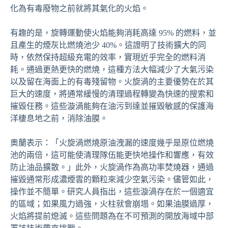
化為有毒廢物之前就將其氣化的火焰。
有趣的是，旋轉運動使火焰能夠消耗高達 95% 的燃料，並
且產生的煙灰比燃燒池少 40%。這證明了技術擴大的同
時，依然保持超級充電的效率，實現近乎完全的燃料消
耗。通過更熱更快的燃燒，這種方法大幅減少了大氣污染
以及留在海面上的有毒殘留物。火旋渦的主要優勢在於其
巨大的速度，將通常緩慢的清理過程轉變為快速的搜索和
摧毀任務。這些漩渦能夠在油污到達並摧毀敏感的保護海
洋棲息地之前，消除油膜。
奧蘭表示：「火旋渦燃燒原油洩漏的速度幾乎是原位燃燒
池的兩倍，這可能使清理隊伍能更快地操作和響應，有效
防止油品擴散。」此外，火旋渦作為高功率焚燒器，通過
摧毀通常形成濃煙雲的顆粒來減少空氣污染。儘管如此，
操作並不簡單。研究人員指出，這些漩渦存在於一個適宜
的區域；如果風力過強，火柱就會崩塌。如果油膜過厚，
火焰將提前熄滅。這些問題為在不可預測的開放海域中部