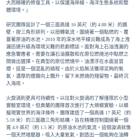
大而精確的修復工具，以保護海岸線、海洋生態系統和整
體環境。」
研究團隊設計了一個三面高達 16 英尺（約 4.88 米）的牆
壁，按三角形排列，以扭轉氣流，圍繞著一個點燃的、覆
蓋著原油的水池。2010 年的深水地平線災難成為了海上洩
漏迅速升級為環境災難的悲劇標誌。面對海上石油洩漏的
應急響應者，需要在讓石油擴散和在原位燃燒池中點燃之
間做出選擇。在典型的原位燃燒中，油漂浮在水面並冒
煙，這是一個混亂的過程。由於火焰無法獲得足夠的氧
氣，濃厚的煙霧向上飄升，留下未燃燒的殘留物，最終沉
入海底。
火旋渦則更具可持續性。以往對火旋渦的了解僅限於小型
實驗室環境，但奧蘭的團隊首次進行了大規模實驗，以模
擬現實世界的海洋條件。團隊建造了一個高達 17 英尺（約
5.18 米）的三面牆三角形結構，旨在精確控制圍繞著一個
寬 4.9 英尺（約 1.5 米）的原油水池的氣流。這個漩渦就像
一個天然增壓器，吸入大量氧氣，創造出一個能夠在油轉