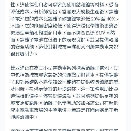
性，這使得使用者可以避免使用鈷和鎳等材料，從而
降低成本。分析師指出，當實現大規模生產後，鈉離
子電池包的成本比鋰離子磷酸鋰電池低 20% 至 40%。
不過，它的能量密度較低，使得這種化學技術更適合
緊湊型車輛和輕型商用車，而不適合長途 SUV。然
而，鈉離子電池在低溫下的表現良好，並且提供較強
的安全功能，這使其對城市車隊和入門級電動車來說
很具吸引力。
比亞迪正在為其小型電動車系列探索鈉離子電池，其
中包括為城市買家設計的海鷗微型掀背車。提供鈉離
子和鋰鐵磷版本將使該公司能夠在提供較長續航的型
號同時，提供更便宜的短途選擇。這一策略幫助比亞
迪保持低價格，儘管鋰價波動，並且能夠提供足夠的
城市駕駛範圍。鈉離子化學有助於加強該公司在超低
成本電動車市場的主導地位，無論是在國內還是在新
興經濟體中。