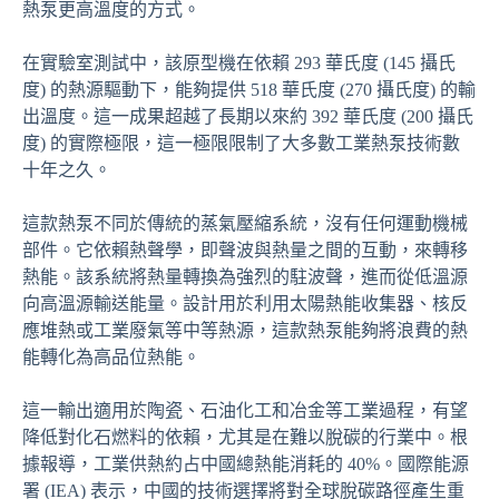
熱泵更高溫度的方式。
在實驗室測試中，該原型機在依賴 293 華氏度 (145 攝氏
度) 的熱源驅動下，能夠提供 518 華氏度 (270 攝氏度) 的輸
出溫度。這一成果超越了長期以來約 392 華氏度 (200 攝氏
度) 的實際極限，這一極限限制了大多數工業熱泵技術數
十年之久。
這款熱泵不同於傳統的蒸氣壓縮系統，沒有任何運動機械
部件。它依賴熱聲學，即聲波與熱量之間的互動，來轉移
熱能。該系統將熱量轉換為強烈的駐波聲，進而從低溫源
向高溫源輸送能量。設計用於利用太陽熱能收集器、核反
應堆熱或工業廢氣等中等熱源，這款熱泵能夠將浪費的熱
能轉化為高品位熱能。
這一輸出適用於陶瓷、石油化工和冶金等工業過程，有望
降低對化石燃料的依賴，尤其是在難以脫碳的行業中。根
據報導，工業供熱約占中國總熱能消耗的 40%。國際能源
署 (IEA) 表示，中國的技術選擇將對全球脫碳路徑產生重