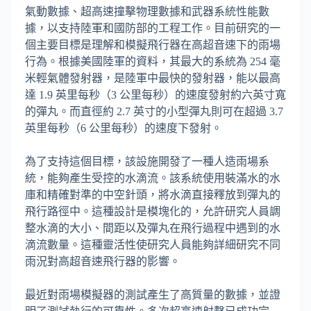
氣動數據、超高速撞擊物理數據和武器系統性能數
據，以支持陸軍和國防部的工程工作。目前研究的一
個主要目標是理解和模擬飛行器在高超音速下的雨場
行為。根據美國陸軍的資料，其最大的系統為 254 毫
米輕氣體發射器，是陸軍中最快的發射器，能以最高
達 1.9 英里每秒（3 公里每秒）的速度發射約六英寸寬
的彈丸。而直徑約 2.7 英寸的小型彈丸則可在超過 3.7
英里每秒（6 公里每秒）的速度下發射。
為了支持這個目標，該設施開發了一種人造雨場系
統，能夠產生受控的水滴流。該系統使用裝滿水的水
庫和精確對準的中空針頭，將水滴直接釋放到彈丸的
飛行路徑中。這種設計是模塊化的，允許研究人員調
整水滴的大小、間距以及彈丸在飛行過程中遇到的水
滴流數量。這種靈活性使研究人員能夠詳細研究不同
雨況對高超音速飛行器的影響。
最近對雨場模擬器的測試產生了高質量的數據，並證