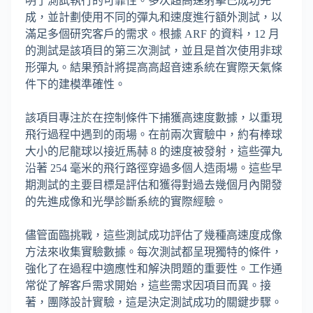
明了測試執行的可靠性。多次超高速射擊已成功完
成，並計劃使用不同的彈丸和速度進行額外測試，以
滿足多個研究客戶的需求。根據 ARF 的資料，12 月
的測試是該項目的第三次測試，並且是首次使用非球
形彈丸。結果預計將提高高超音速系統在實際天氣條
件下的建模準確性。
該項目專注於在控制條件下捕獲高速度數據，以重現
飛行過程中遇到的雨場。在前兩次實驗中，約有棒球
大小的尼龍球以接近馬赫 8 的速度被發射，這些彈丸
沿著 254 毫米的飛行路徑穿過多個人造雨場。這些早
期測試的主要目標是評估和獲得對過去幾個月內開發
的先進成像和光學診斷系統的實際經驗。
儘管面臨挑戰，這些測試成功評估了幾種高速度成像
方法來收集實驗數據。每次測試都呈現獨特的條件，
強化了在過程中適應性和解決問題的重要性。工作通
常從了解客戶需求開始，這些需求因項目而異。接
著，團隊設計實驗，這是決定測試成功的關鍵步驟。